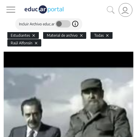
Incluir Archivo educ.ar
Estudiantes
Material de archivo
Todas
Raúl Alfonsín