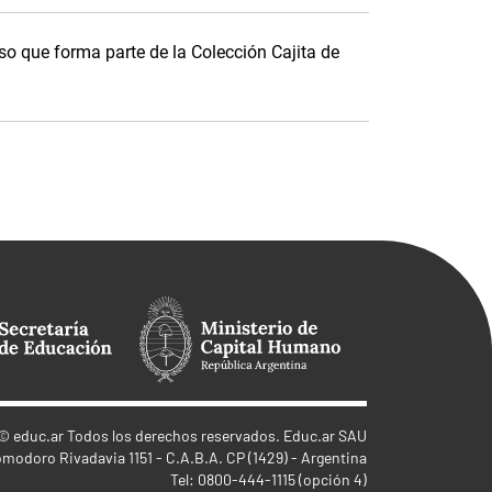
o que forma parte de la Colección Cajita de
©
educ.ar
Todos los derechos reservados. Educ.ar SAU
omodoro Rivadavia 1151 - C.A.B.A. CP (1429) - Argentina
Tel: 0800-444-1115 (opción 4)