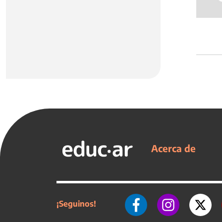
Acerca de
¡Seguinos!