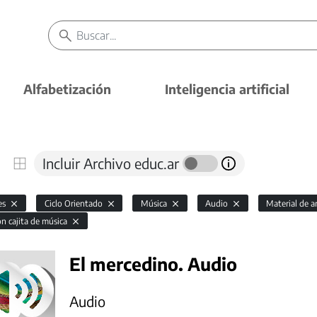
Alfabetización
Inteligencia artificial
Incluir Archivo educ.ar
es
Ciclo Orientado
Música
Audio
Material de a
ón cajita de música
El mercedino. Audio
Audio