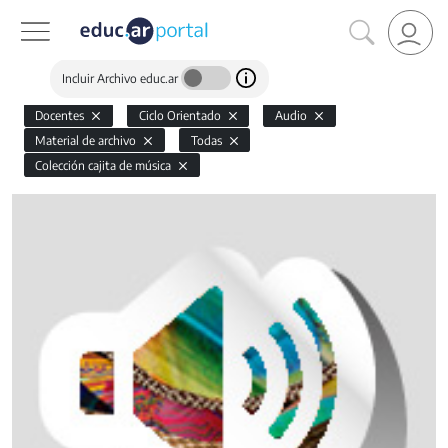
Incluir Archivo educ.ar
Docentes
Ciclo Orientado
Audio
Material de archivo
Todas
Colección cajita de música