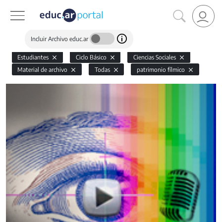
Incluir Archivo educ.ar
Estudiantes
Ciclo Básico
Ciencias Sociales
Material de archivo
Todas
patrimonio fílmico