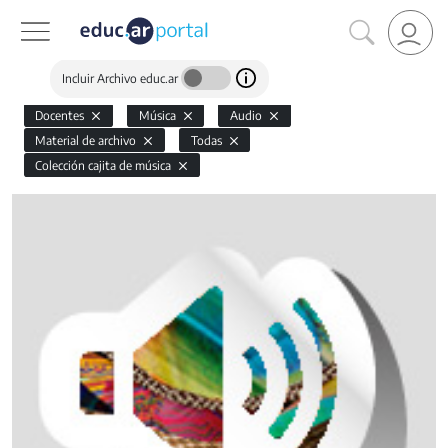
Incluir Archivo educ.ar
Docentes
Música
Audio
Material de archivo
Todas
Colección cajita de música