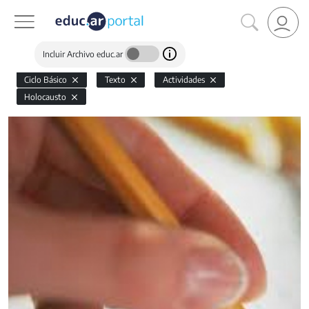
Incluir Archivo educ.ar
Ciclo Básico
Texto
Actividades
Holocausto