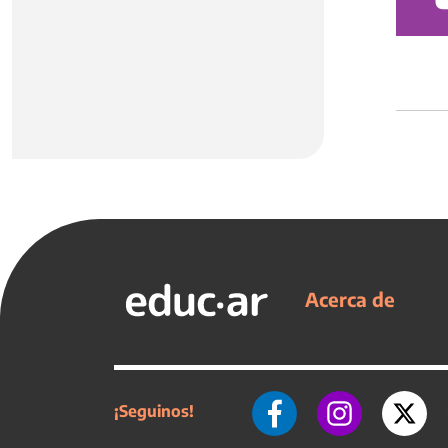
Acerca de
¡Seguinos!