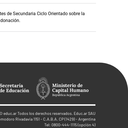
es de Secundaria Ciclo Orientado sobre la
u donación.
©
educ.ar
Todos los derechos reservados. Educ.ar SAU
omodoro Rivadavia 1151 - C.A.B.A. CP (1429) - Argentina
Tel: 0800-444-1115 (opción 4)