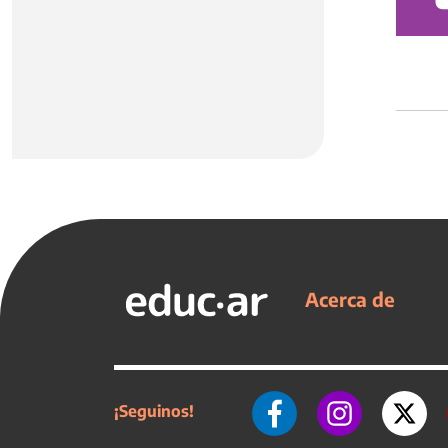
Acerca de
¡Seguinos!