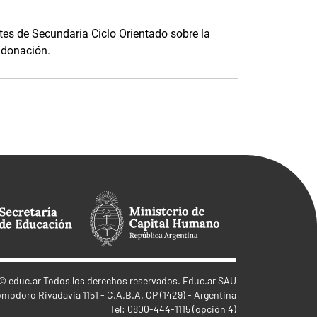
es de Secundaria Ciclo Orientado sobre la
u donación.
©
educ.ar
Todos los derechos reservados. Educ.ar SAU
omodoro Rivadavia 1151 - C.A.B.A. CP (1429) - Argentina
Tel: 0800-444-1115 (opción 4)