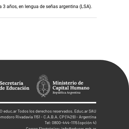
0 a 3 años, en lengua de señas argentina (LSA).
©
educ.ar
Todos los derechos reservados. Educ.ar SAU
omodoro Rivadavia 1151 - C.A.B.A. CP (1429) - Argentina
Tel: 0800-444-1115 (opción 4)
Correo Electrónico:
info@educar.gob.ar