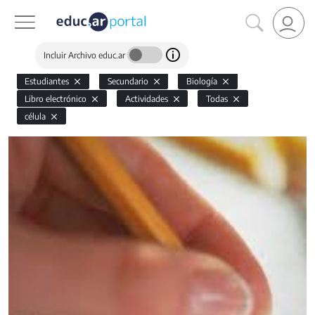
Incluir Archivo educ.ar
Estudiantes
Secundario
Biología
Libro electrónico
Actividades
Todas
célula