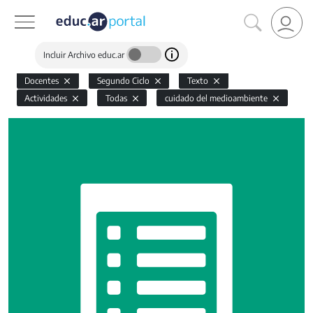
Incluir Archivo educ.ar
Docentes
Segundo Ciclo
Texto
Actividades
Todas
cuidado del medioambiente