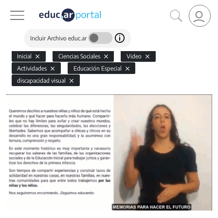
Incluir Archivo educ.ar
Inicial
Ciencias Sociales
Video
Actividades
Educación Especial
discapacidad visual