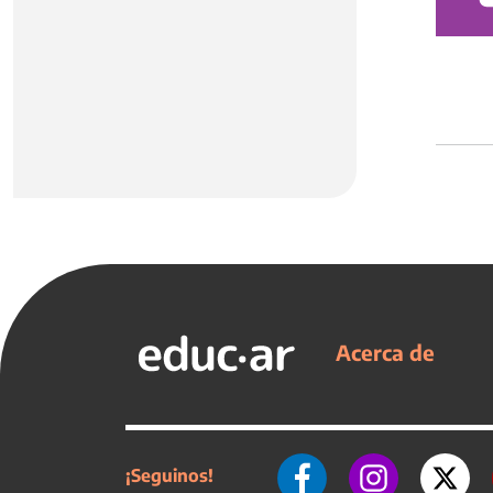
Acerca de
¡Seguinos!