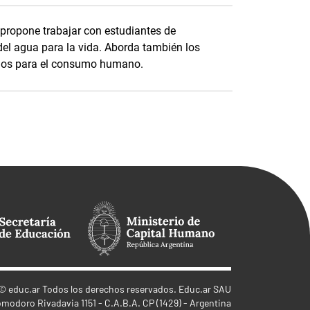
, propone trabajar con estudiantes de
del agua para la vida. Aborda también los
arios para el consumo humano.
©
educ.ar
Todos los derechos reservados. Educ.ar SAU
omodoro Rivadavia 1151 - C.A.B.A. CP (1429) - Argentina