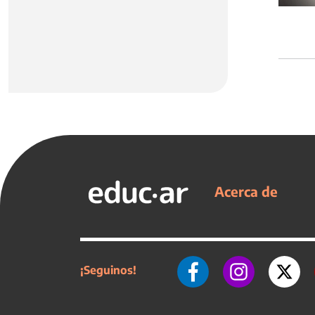
Acerca de
¡Seguinos!