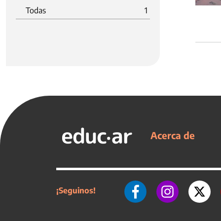
Todas
1
Acerca de
¡Seguinos!