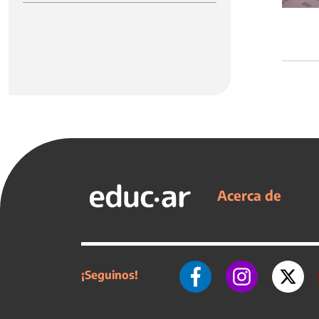
Acerca de
¡Seguinos!