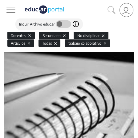
Incluir Archivo educ.ar
Docentes
Secundario
No disciplinar
Artículos
Todas
trabajo colaborativo