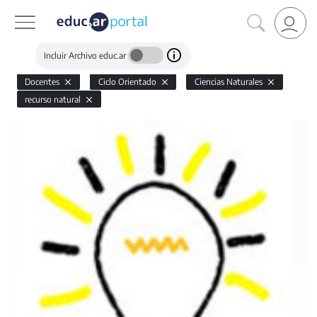
Incluir Archivo educ.ar
Docentes
Ciclo Orientado
Ciencias Naturales
recurso natural