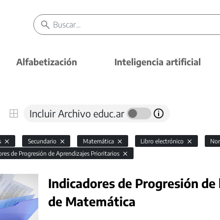
Alfabetización
Inteligencia artificial
Incluir Archivo educ.ar
s
Secundario
Matemática
Libro electrónico
Nor
ores de Progresión de Aprendizajes Prioritarios
Indicadores de Progresión de 
de Matemática