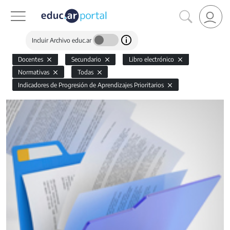
Incluir Archivo educ.ar
Docentes
Secundario
Libro electrónico
Normativas
Todas
Indicadores de Progresión de Aprendizajes Prioritarios