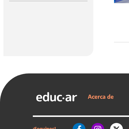
Acerca de
¡Seguinos!