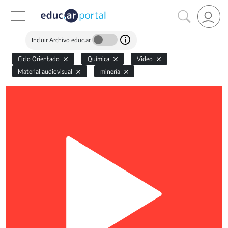
Incluir Archivo educ.ar
Ciclo Orientado
Química
Video
Material audiovisual
minería