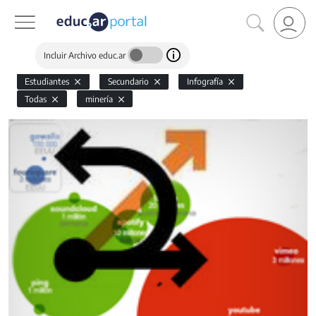
Incluir Archivo educ.ar
Estudiantes
Secundario
Infografía
Todas
minería