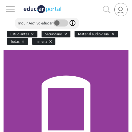
Incluir Archivo educ.ar
Estudiantes
Secundario
Material audiovisual
Todas
minería