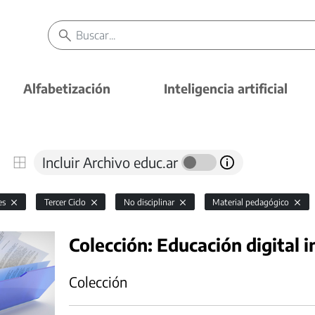
Alfabetización
Inteligencia artificial
Incluir Archivo educ.ar
es
Tercer Ciclo
No disciplinar
Material pedagógico
Colección: Educación digital i
Colección