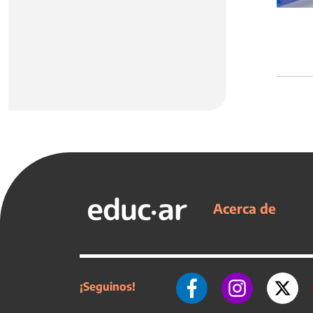
Acerca de
¡Seguinos!