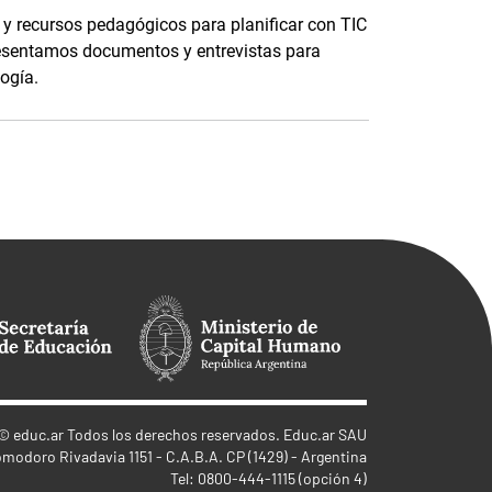
y recursos pedagógicos para planificar con TIC
esentamos documentos y entrevistas para
logía.
©
educ.ar
Todos los derechos reservados. Educ.ar SAU
omodoro Rivadavia 1151 - C.A.B.A. CP (1429) - Argentina
Tel: 0800-444-1115 (opción 4)