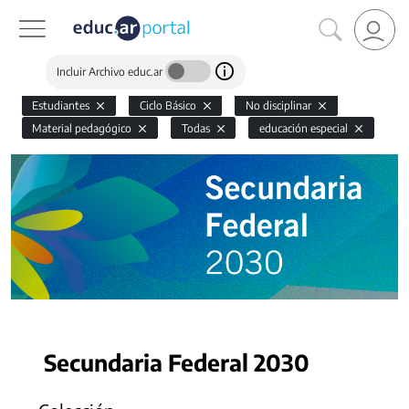
Incluir Archivo educ.ar
Estudiantes
Ciclo Básico
No disciplinar
Material pedagógico
Todas
educación especial
Secundaria Federal 2030