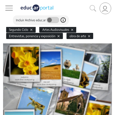
Incluir Archivo educ.ar
Segundo Ciclo
Artes Audiovisuales
Entrevistas, ponencia y exposición
obra de arte