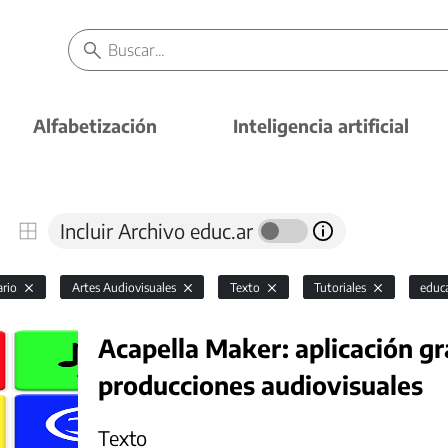
Alfabetización
Inteligencia artificial
Incluir Archivo educ.ar
ario
Artes Audiovisuales
Texto
Tutoriales
educa
Acapella Maker: aplicación gr
producciones audiovisuales
Texto