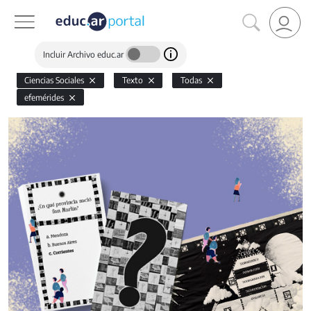
Incluir Archivo educ.ar
Ciencias Sociales
Texto
Todas
efemérides