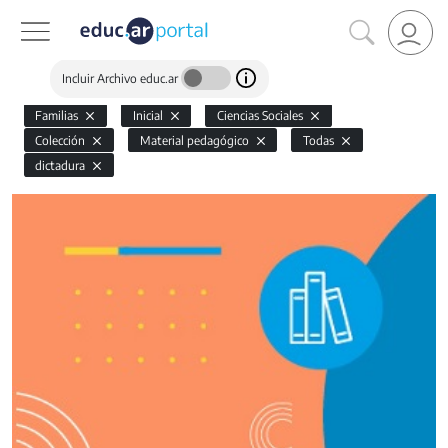
Incluir Archivo educ.ar
Familias
Inicial
Ciencias Sociales
Colección
Material pedagógico
Todas
dictadura