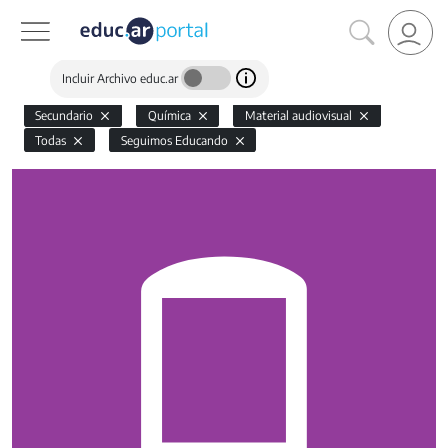
Incluir Archivo educ.ar
Secundario
Química
Material audiovisual
Todas
Seguimos Educando