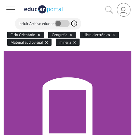
Incluir Archivo educ.ar
Ciclo Orientado
Geografía
Libro electrónico
Material audiovisual
minería