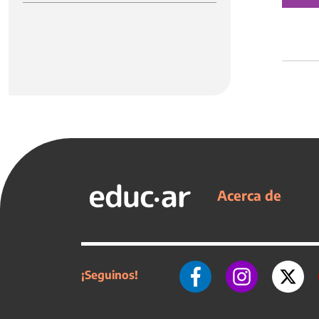
Acerca de
¡Seguinos!