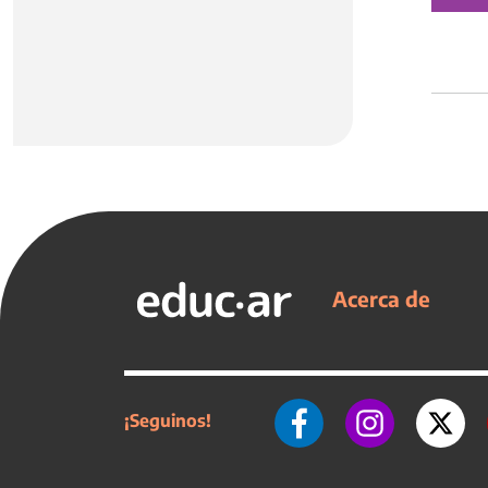
Acerca de
¡Seguinos!