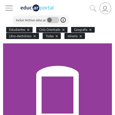
Incluir Archivo educ.ar
Estudiantes
Ciclo Orientado
Geografía
Libro electrónico
Todas
minería