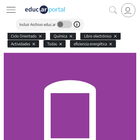
Incluir Archivo educ.ar
Ciclo Orientado
Química
Libro electrónico
Actividades
Todas
eficiencia energética