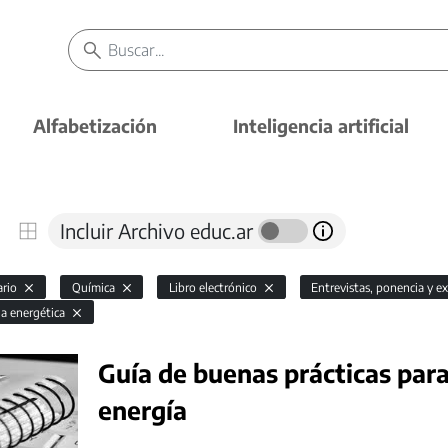
Alfabetización
Inteligencia artificial
Incluir Archivo educ.ar
ario
Química
Libro electrónico
Entrevistas, ponencia y e
cia energética
Guía de buenas prácticas para
energía