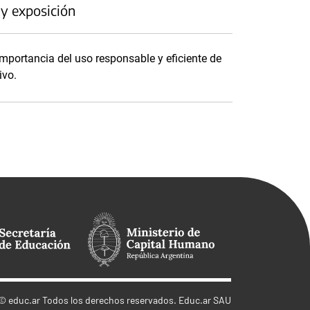
 y exposición
mportancia del uso responsable y eficiente de
ivo.
©
educ.ar
Todos los derechos reservados. Educ.ar SAU