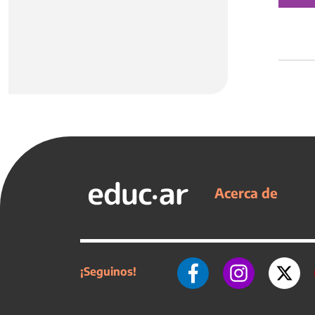
Acerca de
¡Seguinos!