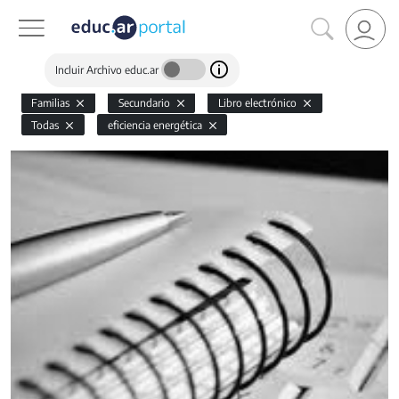
Incluir Archivo educ.ar
Familias
Secundario
Libro electrónico
Todas
eficiencia energética