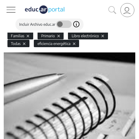
Incluir Archivo educ.ar
Familias
Primario
Libro electrónico
Todas
eficiencia energética