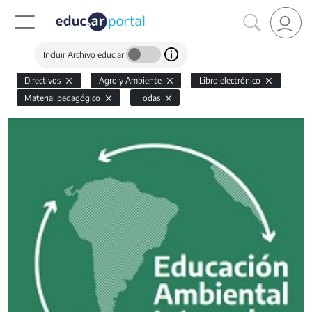
Incluir Archivo educ.ar
Directivos
Agro y Ambiente
Libro electrónico
Material pedagógico
Todas