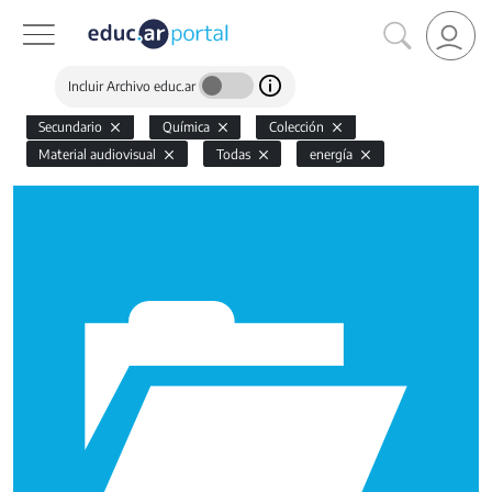
Incluir Archivo educ.ar
Secundario
Química
Colección
Material audiovisual
Todas
energía