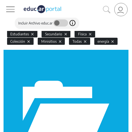
Incluir Archivo educ.ar
Estudiantes
Secundario
Física
Colección
Minisitios
Todas
energía