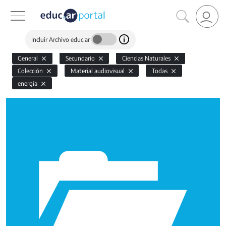
Incluir Archivo educ.ar
General
Secundario
Ciencias Naturales
Colección
Material audiovisual
Todas
energía