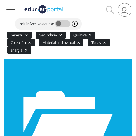
Incluir Archivo educ.ar
General
Secundario
Química
Colección
Material audiovisual
Todas
energía