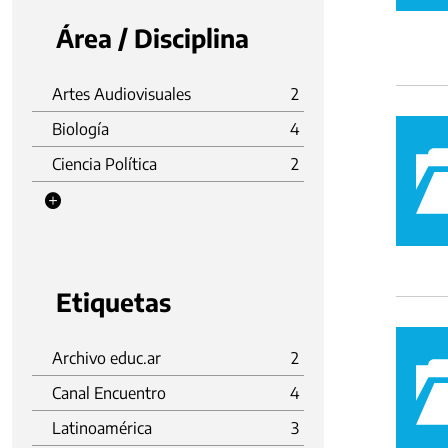
Área / Disciplina
Artes Audiovisuales
2
Biología
4
Ciencia Política
2
Etiquetas
Archivo educ.ar
2
Canal Encuentro
4
Latinoamérica
3