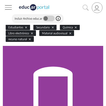
Incluir Archivo educ.ar
Estudiantes
Secundario
Química
Libro electrónico
Material audiovisual
recurso natural