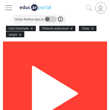
Incluir Archivo educ.ar
Ciclo Orientado
Material audiovisual
Todas
sangre