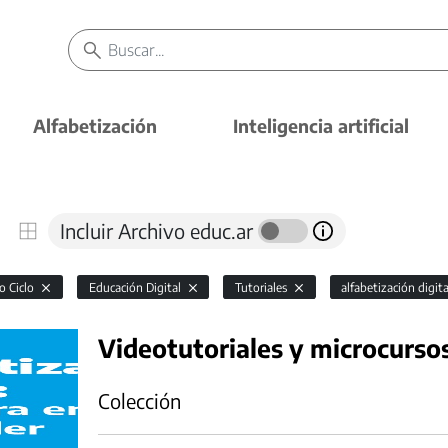
Alfabetización
Inteligencia artificial
Incluir Archivo educ.ar
o Ciclo
Educación Digital
Tutoriales
alfabetización digit
Videotutoriales y microcurso
Colección