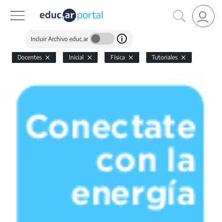
Incluir Archivo educ.ar
Docentes
Inicial
Física
Tutoriales